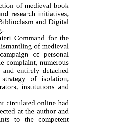
ection of medieval book
nd research initiatives,
Biblioclasm and Digital
g.
inieri Command for the
dismantling of medieval
 campaign of personal
 the complaint, numerous
 and entirely detached
strategy of isolation,
ators, institutions and
t circulated online had
rected at the author and
ints to the competent