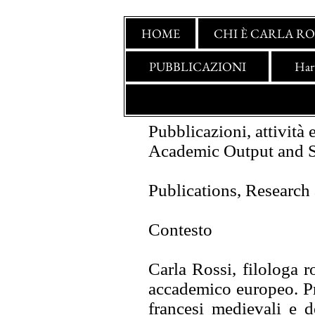
HOME
CHI È CARLA RO
PUBBLICAZIONI
Har
Questo è un paragrafo. Fai 
Produzione accademica 
Pubblicazioni, attività
Academic Output and S
Publications, Research
Contesto
Carla Rossi, filologa r
accademico europeo. Pro
francesi medievali e d