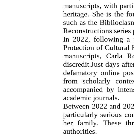
manuscripts, with part
heritage. She is the fo
such as the Biblioclas
Reconstructions series
In 2022, following a 
Protection of Cultural
manuscripts, Carla R
discredit.Just days aft
defamatory online pos
from scholarly contex
accompanied by intense
academic journals.
Between 2022 and 2024,
particularly serious co
her family. These th
authorities.