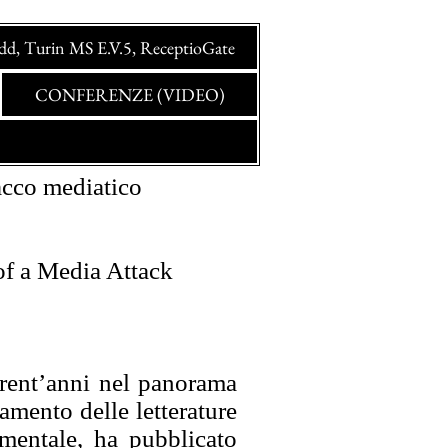
idd, Turin MS E.V.5, ReceptioGate
CONFERENZE (VIDEO)
to.
tacco mediatico
of a Media Attack
 trent’anni nel panorama
amento delle letterature
imentale, ha pubblicato