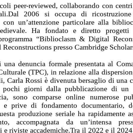
oli peer-reviewed, collaborando con centri 
onali.Dal 2006 si occupa di ricostruzione
 con un’attenzione particolare alla bibliocl
edievale. Ha fondato e diretto progetti ed
 programma “Biblioclasm & Digital Recons
l Reconstructions presso Cambridge Scholar
i una denuncia formale presentata al Coma
Culturale (TPC), in relazione alla dispersi
li, Carla Rossi è divenuta bersaglio di una 
A pochi giorni dalla pubblicazione di un 
ia, sono comparse online numerose pubb
ive e prive di fondamento documentario, de
Questa produzione seriale ha rapidamente 
ento, accompagnata da un’intensa press
ni e riviste accademiche.Tra il 2022 e il 2024