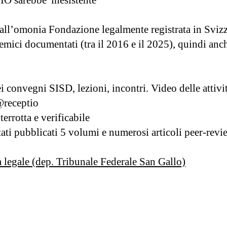
O sarebbe 'inesistente'
 dall’omonia Fondazione legalmente registrata in Sviz
mici documentati (tra il 2016 e il 2025), quindi an
i convegni SISD, lezioni, incontri. Video delle attivi
@receptio
rrotta e verificabile
tati pubblicati 5 volumi e numerosi articoli peer-revi
a legale (dep. Tribunale Federale San Gallo)